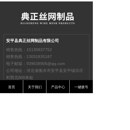
安平县典正丝网制品有限公司
销售热线：15130837752
销售热线：13031835187
电子邮箱：939638906@qq.com
公司地址：河北省衡水市安平县安平镇宗庄
村西北800米处
首页
关于我们
产品中心
一键拨号
服务热线
15130837752
在线咨询
ꁱ