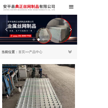
끀
넳
넲
ꅂ
当前位置
：
首页>>产品中心