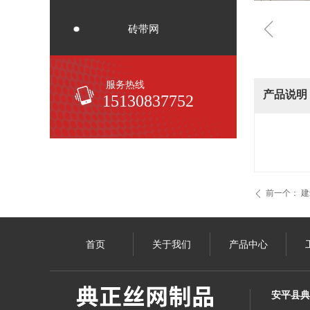
ꁆ
砖带网
服务热线
产品说明
15130837752
前一个：
建
ꄴ
首页
关于我们
产品中心
安平县典