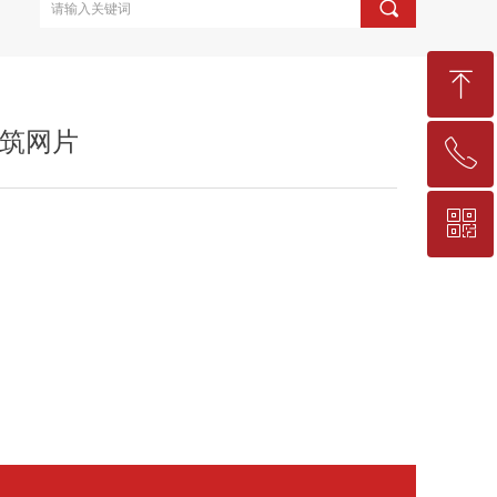
끠
ꁸ
筑网片
ꂅ
回到顶部
ꀥ
15130837752
微信二维码