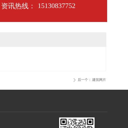
资讯热线：
15130837752
后一个：
建筑网片
ꄲ